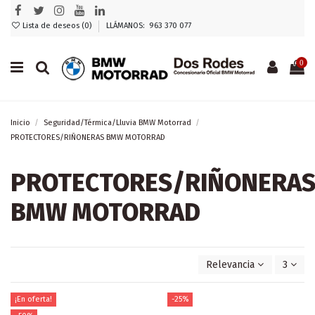
Lista de deseos (
0
)
LLÁMANOS: 963 370 077
0
Inicio
Seguridad/Térmica/Lluvia BMW Motorrad
PROTECTORES/RIÑONERAS BMW MOTORRAD
PROTECTORES/RIÑONERA
BMW MOTORRAD
Relevancia
3
¡En oferta!
-25%