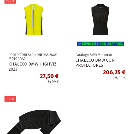
-50%
ENVÍO EN 8-10 DÍAS APROX.
PROTECTORES/RIÑONERAS BMW
Catálogo BMW Motorrad
MOTORRAD
CHALECO BMW CON
CHALECO BMW HIGHVIZ
PROTECTORES
2023
206,25 €
27,50 €
275,00 €
54,99 €
-50%