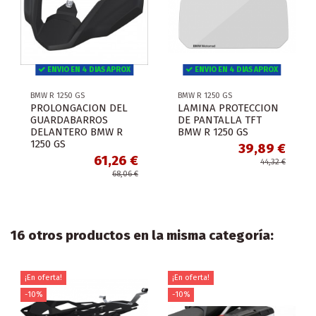
ENVIO EN 4 DIAS APROX
ENVIO EN 4 DIAS APROX
BMW R 1250 GS
BMW R 1250 GS
PROLONGACION DEL
LAMINA PROTECCION
GUARDABARROS
DE PANTALLA TFT
DELANTERO BMW R
BMW R 1250 GS
1250 GS
39,89 €
61,26 €
44,32 €
68,06 €
16 otros productos en la misma categoría:
¡En oferta!
¡En oferta!
-10%
-10%