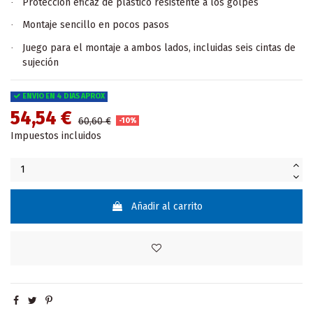
Protección eficaz de plástico resistente a los golpes
·
Montaje sencillo en pocos pasos
·
Juego para el montaje a ambos lados, incluidas seis cintas de
·
sujeción
ENVIO EN 4 DIAS APROX
54,54 €
60,60 €
-10%
Impuestos incluidos
Añadir al carrito