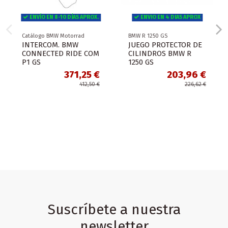
ENVÍO EN 8-10 DÍAS APROX.
ENVIO EN 4 DIAS APROX
Catálogo BMW Motorrad
BMW R 1250 GS
INTERCOM. BMW
JUEGO PROTECTOR DE
CONNECTED RIDE COM
CILINDROS BMW R
P1 GS
1250 GS
371,25 €
203,96 €
412,50 €
226,62 €
Suscríbete a nuestra
newsletter