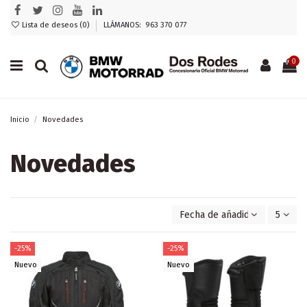
Lista de deseos (
0
)
LLÁMANOS: 963 370 077
0
Inicio
Novedades
Novedades
Fecha de añadido, más recie
5
-25%
-25%
Nuevo
Nuevo