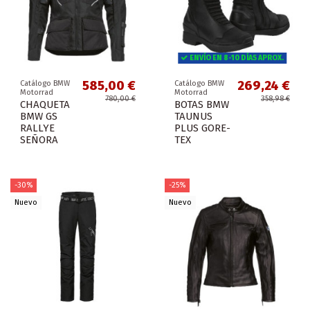
ENVÍO EN 8-10 DÍAS APROX.
585,00 €
269,24 €
Catálogo BMW
Catálogo BMW
Motorrad
Motorrad
780,00 €
358,98 €
CHAQUETA
BOTAS BMW
BMW GS
TAUNUS
RALLYE
PLUS GORE-
SEÑORA
TEX
-30%
-25%
Nuevo
Nuevo