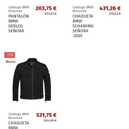
203,75 €
431,26 €
Catálogo BMW
Catálogo BMW
Motorrad
Motorrad
291,07 €
575,02 €
PANTALÓN
CHAQUETA
BMW
BMW
GERLOS
SCHAWING
SEÑORA
SEÑORA
-2025
-25%
Nuevo
531,75 €
Catálogo BMW
Motorrad
709,00 €
CHAQUETA
BMW