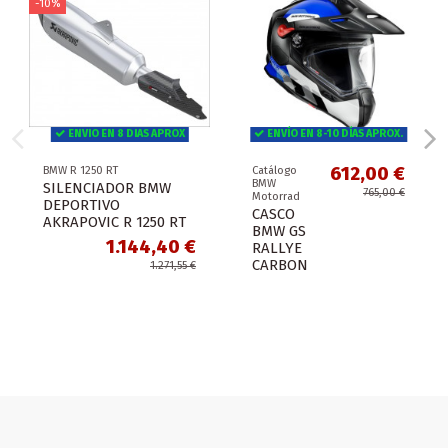
-10%
ENVIO EN 8 DIAS APROX
ENVÍO EN 8-10 DÍAS APROX.
612,00 €
BMW R 1250 RT
Catálogo
BMW
SILENCIADOR BMW
765,00 €
Motorrad
DEPORTIVO
CASCO
AKRAPOVIC R 1250 RT
BMW GS
1.144,40 €
RALLYE
CARBON
1.271,55 €