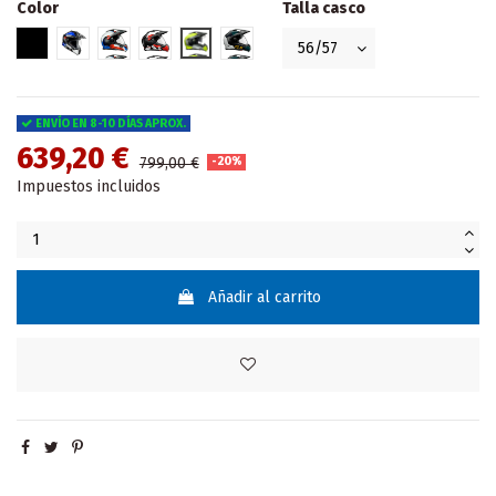
Color
Talla casco
Negro
TROPHY
CALAMA
LIMA
NASCA (FLÚOR)
TRAMONTANA (BLCO/NEGRO/VERDE
ENVÍO EN 8-10 DÍAS APROX.
639,20 €
799,00 €
-20%
Impuestos incluidos
Añadir al carrito