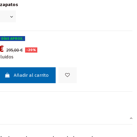
 zapatos
0 DÍAS APROX.
 €
295,00 €
-20%
luidos
Añadir al carrito