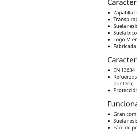
Caracter
Zapatilla
Transpirab
Suela resi
Suela bico
Logo M en 
Fabricada 
Caracter
EN 13634
Refuerzos
puntera)
Protección
Funcion
Gran como
Suela resi
Fácil de p