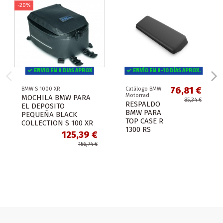
-20%
ENVIO EN 8 DIAS APROX
ENVÍO EN 8-10 DÍAS APROX.
76,81 €
BMW S 1000 XR
Catálogo BMW
Motorrad
MOCHILA BMW PARA
85,34 €
RESPALDO
EL DEPOSITO
BMW PARA
PEQUEÑA BLACK
TOP CASE R
COLLECTION S 100 XR
1300 RS
125,39 €
156,74 €