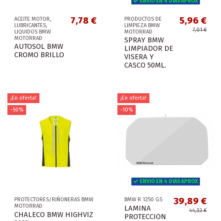
ENVIO EN 4 DIAS APROX
7,78 €
5,96 €
ACEITE MOTOR,
PRODUCTOS DE
LUBRICANTES,
LIMPIEZA BMW
7,01 €
LIQUIDOS BMW
MOTORRAD
MOTORRAD
SPRAY BMW
AUTOSOL BMW
LIMPIADOR DE
CROMO BRILLO
VISERA Y
CASCO 50ML.
¡En oferta!
¡En oferta!
-50%
-10%
ENVIO EN 4 DIAS APROX
39,89 €
PROTECTORES/RIÑONERAS BMW
BMW R 1250 GS
MOTORRAD
LAMINA
44,32 €
CHALECO BMW HIGHVIZ
PROTECCION