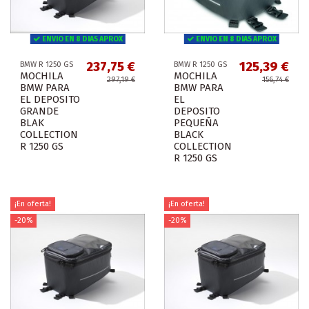
ENVIO EN 8 DIAS APROX
ENVIO EN 8 DIAS APROX
237,75 €
125,39 €
BMW R 1250 GS
BMW R 1250 GS
MOCHILA
MOCHILA
297,19 €
156,74 €
BMW PARA
BMW PARA
EL DEPOSITO
EL
GRANDE
DEPOSITO
BLAK
PEQUEÑA
COLLECTION
BLACK
R 1250 GS
COLLECTION
R 1250 GS
¡En oferta!
¡En oferta!
-20%
-20%