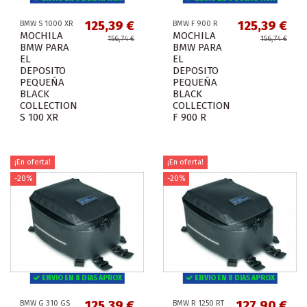
125,39 €
125,39 €
BMW S 1000 XR
BMW F 900 R
MOCHILA
MOCHILA
156,74 €
156,74 €
BMW PARA
BMW PARA
EL
EL
DEPOSITO
DEPOSITO
PEQUEÑA
PEQUEÑA
BLACK
BLACK
COLLECTION
COLLECTION
S 100 XR
F 900 R
¡En oferta!
¡En oferta!
-20%
-20%
ENVIO EN 8 DIAS APROX
ENVIO EN 8 DIAS APROX
125,39 €
127,90 €
BMW G 310 GS
BMW R 1250 RT