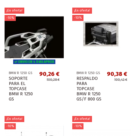
¡En oferta!
¡En oferta!
-10%
-10%
ENVIO EN 4 DIAS APROX
90,26 €
90,38 €
BMW R 1250 GS
BMW R 1250 GS
SOPORTE
RESPALDO
100,28 €
100,42 €
PARA EL
PARA
TOPCASE
TOPCASE
BMW R 1250
BMW R 1250
GS
GS/F 800 GS
¡En oferta!
¡En oferta!
-10%
-10%