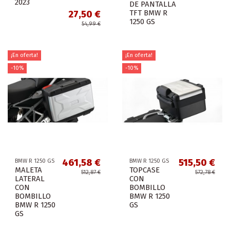
2023
DE PANTALLA
TFT BMW R
27,50 €
1250 GS
54,99 €
¡En oferta!
¡En oferta!
-10%
-10%
461,58 €
515,50 €
BMW R 1250 GS
BMW R 1250 GS
MALETA
TOPCASE
512,87 €
572,78 €
LATERAL
CON
CON
BOMBILLO
BOMBILLO
BMW R 1250
BMW R 1250
GS
GS