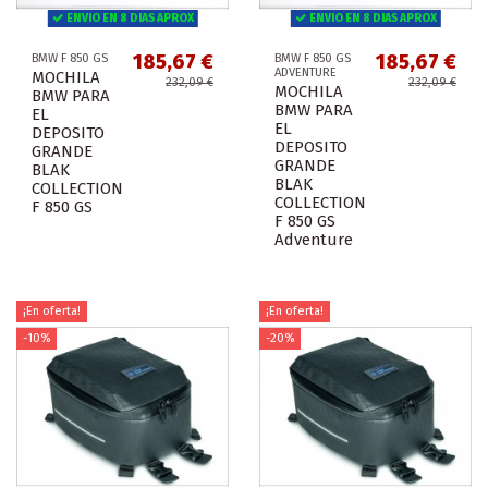
ENVIO EN 8 DIAS APROX
ENVIO EN 8 DIAS APROX
185,67 €
185,67 €
BMW F 850 GS
BMW F 850 GS
ADVENTURE
MOCHILA
232,09 €
232,09 €
MOCHILA
BMW PARA
BMW PARA
EL
EL
DEPOSITO
DEPOSITO
GRANDE
GRANDE
BLAK
BLAK
COLLECTION
COLLECTION
F 850 GS
F 850 GS
Adventure
¡En oferta!
¡En oferta!
-10%
-20%