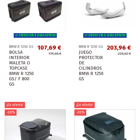
ENVIO EN 8 DIAS APROX
ENVIO EN 4 DIAS APROX
107,69 €
203,96 €
BMW R 1250 GS
BMW R 1250 GS
BOLSA
JUEGO
119,66 €
226,62 €
INTERIOR
PROTECTOR
MALETA O
DE
TOPCASE
CILINDROS
BMW R 1250
BMW R 1250
GS/ F 800
GS
GS
¡En oferta!
¡En oferta!
-20%
-20%