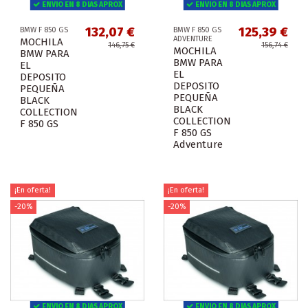
ENVIO EN 8 DIAS APROX
ENVIO EN 8 DIAS APROX
132,07 €
125,39 €
BMW F 850 GS
BMW F 850 GS
ADVENTURE
MOCHILA
146,75 €
156,74 €
MOCHILA
BMW PARA
BMW PARA
EL
EL
DEPOSITO
DEPOSITO
PEQUEÑA
PEQUEÑA
BLACK
BLACK
COLLECTION
COLLECTION
F 850 GS
F 850 GS
Adventure
¡En oferta!
¡En oferta!
-20%
-20%
ENVIO EN 8 DIAS APROX
ENVIO EN 8 DIAS APROX