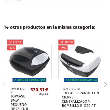
14 otros productos en la misma categoría:
¡En oferta!
¡En oferta!
-10%
-10%
ENVIO EN 8 DIAS APROX
ENVIO EN 8 DIAS APROX
370,31 €
BMW R 1250
BMW R 1250 RT
RT
TOPCASE GRANDE CON
411,46 €
TOPCASE
CIERRE
BMW
CENTRALIZADO Y
PEQUEÑO
BOMBILLO R 1250 RT
DE 28 LT. R