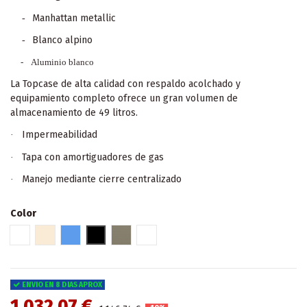
Manhattan metallic
-
Blanco alpino
-
- Aluminio blanco
La Topcase de alta calidad con respaldo acolchado y
equipamiento completo ofrece un gran volumen de
almacenamiento de 49 litros.
Impermeabilidad
·
Tapa con amortiguadores de gas
·
Manejo mediante cierre centralizado
·
Color
Blanco
Blanco mineral
Azul
Negro
Manhattan
Aluminio
ENVIO EN 8 DIAS APROX
1.032,07 €