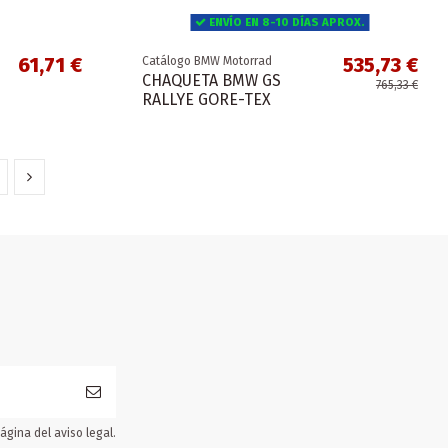
ENVÍO EN 8-10 DÍAS APROX.
61,71 €
535,73 €
Catálogo BMW Motorrad
CHAQUETA BMW GS
765,33 €
RALLYE GORE-TEX
gina del aviso legal.