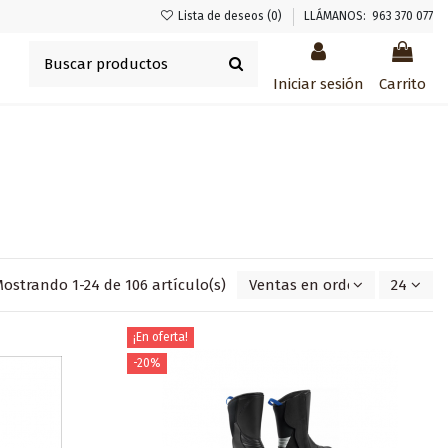
Lista de deseos (
0
)
LLÁMANOS: 963 370 077
Iniciar sesión
Carrito
ostrando 1-24 de 106 artículo(s)
Ventas en orden decrecient
24
¡En oferta!
-20%