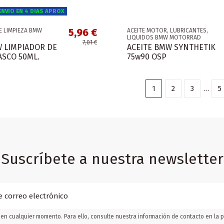
NVIO EN 4 DIAS APROX
5,96 €
 LIMPIEZA BMW
ACEITE MOTOR, LUBRICANTES,
LIQUIDOS BMW MOTORRAD
7,01 €
 LIMPIADOR DE
ACEITE BMW SYNTHETIK
ASCO 50ML.
75w90 OSP
1
2
3
…
5
Suscríbete a nuestra newsletter
en cualquier momento. Para ello, consulte nuestra información de contacto en la pá