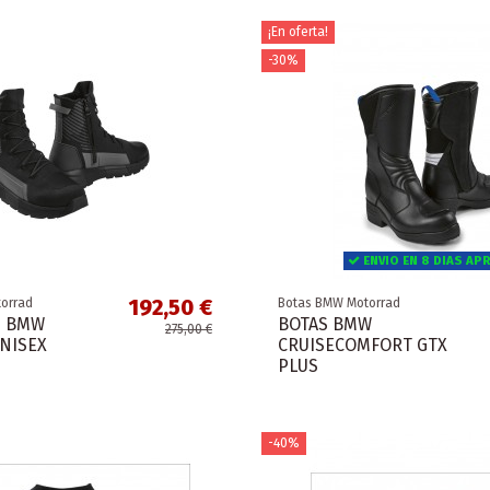
¡En oferta!
-30%
ENVIO EN 8 DIAS AP
192,50 €
orrad
Botas BMW Motorrad
S BMW
BOTAS BMW
275,00 €
UNISEX
CRUISECOMFORT GTX
PLUS
-40%