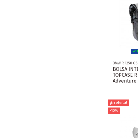
E
BMW R 1250 G
BOLSA INT
TOPCASE R 
Adventure
¡En oferta!
-10%