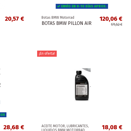
ENVÍO EN 8-10 DÍAS APROX.
20,57 €
120,06 €
Botas BMW Motorrad
BOTAS BMW PILLON AIR
171,52 €
¡En oferta!
ROX
28,68 €
18,08 €
ACEITE MOTOR, LUBRICANTES,
LIQUIDOS BMW MOTORRAD