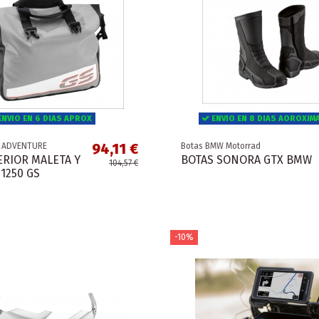
NVIO EN 6 DIAS APROX
ENVIO EN 8 DIAS AOROXIM
94,11 €
S ADVENTURE
Botas BMW Motorrad
ERIOR MALETA Y
BOTAS SONORA GTX BMW
104,57 €
1250 GS
-10%