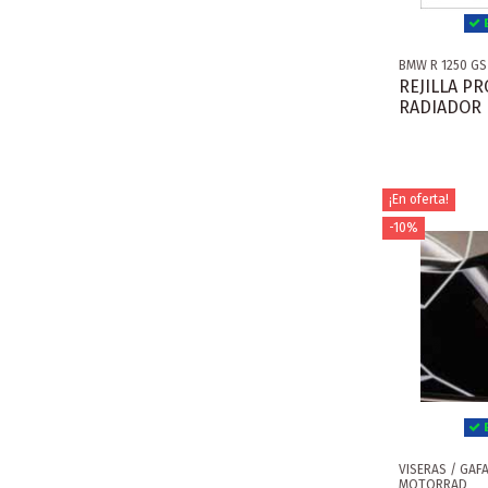
E
BMW R 1250 GS
REJILLA P
RADIADOR 
¡En oferta!
-10%
E
VISERAS / GA
MOTORRAD