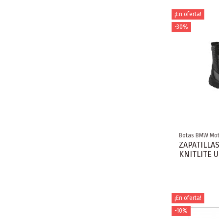
¡En oferta!
-30%
Botas BMW Mot
ZAPATILLA
KNITLITE 
¡En oferta!
-10%