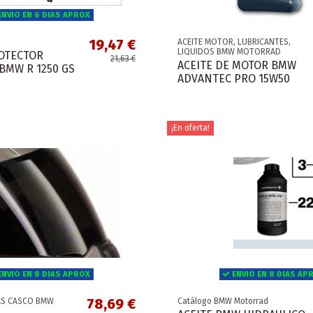
NVIO EN 6 DIAS APROX
19,47 €
ACEITE MOTOR, LUBRICANTES,
LIQUIDOS BMW MOTORRAD
ROTECTOR
21,63 €
ACEITE DE MOTOR BMW
BMW R 1250 GS
ADVANTEC PRO 15W50
¡En oferta!
NVIO EN 8 DIAS APROX
ENVIO EN 8 DIAS AP
78,69 €
FAS CASCO BMW
Catálogo BMW Motorrad