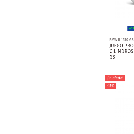
E
BMW R 1250 GS
JUEGO PRO
CILINDROS
GS
¡En oferta!
-15%