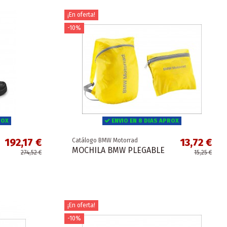
¡En oferta!
-10%
ROX
ENVIO EN 8 DIAS APROX
192,17 €
13,72 €
Catálogo BMW Motorrad
MOCHILA BMW PLEGABLE
274,52 €
15,25 €
¡En oferta!
-10%