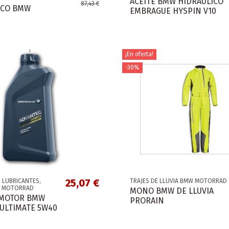
ACEITE BMW HIDRAULICO
87,43 €
SCO BMW
EMBRAGUE HYSPIN V10
¡En oferta!
-30%
25,07 €
 LUBRICANTES,
TRAJES DE LLUVIA BMW MOTORRAD
W MOTORRAD
MONO BMW DE LLUVIA
 MOTOR BMW
PRORAIN
ULTIMATE 5W40